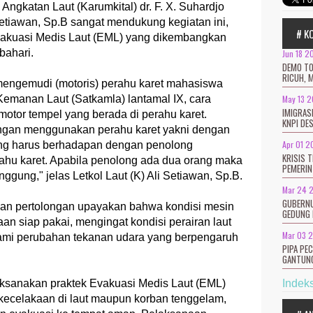
ngkatan Laut (Karumkital) dr. F. X. Suhardjo
 Setiawan, Sp.B sangat mendukung kegiatan ini,
# K
akuasi Medis Laut (EML) yang dikembangkan
bahari.
Jun 18 2
DEMO TO
RICUH, 
mengemudi (motoris) perahu karet mahasiswa
Kemanan Laut (Satkamla) lantamal IX, cara
May 13 
IMIGRAS
tor tempel yang berada di perahu karet.
KNPI DE
ngan menggunakan perahu karet yakni dengan
Apr 01 2
ng harus berhadapan dengan penolong
KRISIS 
rahu karet. Apabila penolong ada dua orang maka
PEMERIN
unggung," jelas Letkol Laut (K) Ali Setiawan, Sp.B.
Mar 24 
GUBERNU
an pertolongan upayakan bahwa kondisi mesin
GEDUNG 
n siap pakai, mengingat kondisi perairan laut
Mar 03 
lami perubahan tekanan udara yang berpengaruh
PIPA PE
GANTUNG
aksanakan praktek Evakuasi Medis Laut (EML)
Indek
ecelakaan di laut maupun korban tenggelam,