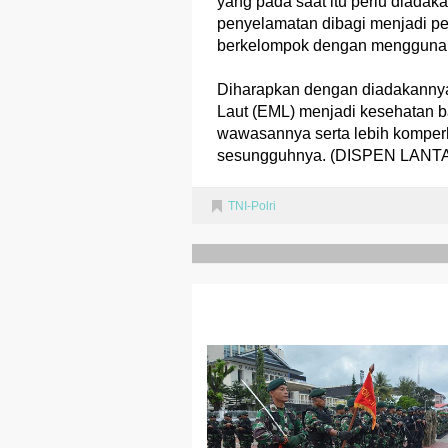
yang pada saat itu perlu diada
penyelamatan dibagi menjadi p
berkelompok dengan menggunaka
Diharapkan dengan diadakanny
Laut (EML) menjadi kesehatan 
wawasannya serta lebih komper
sesungguhnya. (DISPEN LANT
TNI-Polri
RELATED POSTS