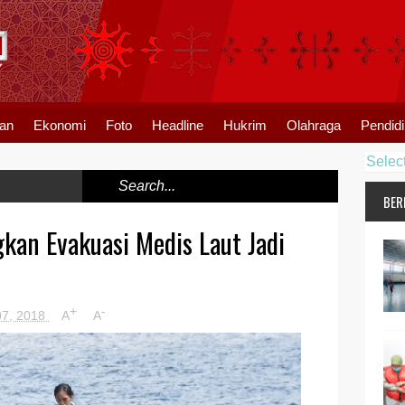
an
Ekonomi
Foto
Headline
Hukrim
Olahraga
Pendid
Selec
BER
kan Evakuasi Medis Laut Jadi
+
-
07, 2018
A
A