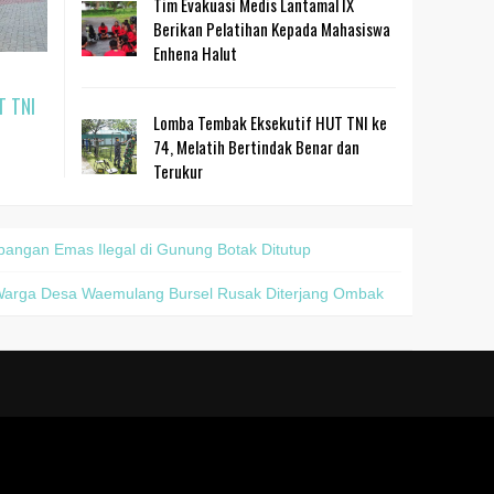
Tim Evakuasi Medis Lantamal IX
Berikan Pelatihan Kepada Mahasiswa
Enhena Halut
T TNI
Lomba Tembak Eksekutif HUT TNI ke
74, Melatih Bertindak Benar dan
Terukur
ngan Emas Ilegal di Gunung Botak Ditutup
arga Desa Waemulang Bursel Rusak Diterjang Ombak