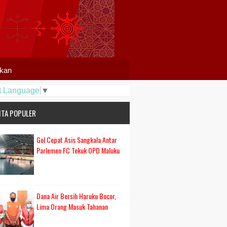
ikan
t Language
▼
ITA POPULER
Gol Cepat Asis Sangkala Antar
Parlemen FC Tekuk OPD Maluku
Dana Air Bersih Haruku Bocor,
Lima Orang Masuk Tahanan