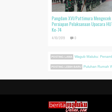
Pangdam XVI/Pattimura Mengecek
Persiapan Pelaksanaan Upacara HU
Ke-74
4/10/2019
0
Wagub Maluku: Penamba
POSTING LAMA
Puluhan Rumah W
POSTING LEBIH BARU