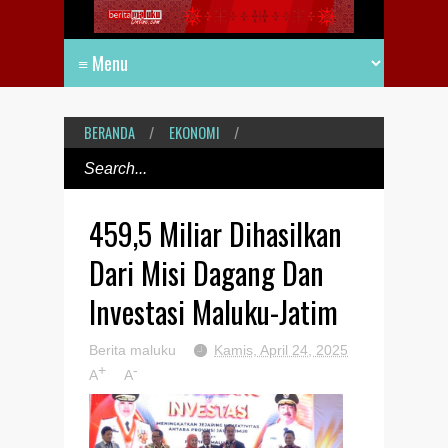
BERANDA
/
EKONOMI
/
459,5 Miliar Dihasilkan
Dari Misi Dagang Dan
Investasi Maluku-Jatim
Berita maluku
Kamis, April 24, 2025
+
-
A
A