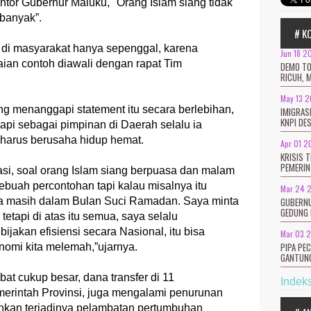
antor Gubernur Maluku, "Orang Islam siang tidak
banyak”.
# K
 di masyarakat hanya sepenggal, karena
Jun 18 2
aian contoh diawali dengan rapat Tim
DEMO TO
RICUH, 
May 13 
g menanggapi statement itu secara berlebihan,
IMIGRAS
KNPI DE
etapi sebagai pimpinan di Daerah selalu ia
harus berusaha hidup hemat.
Apr 01 2
KRISIS 
PEMERIN
asi, soal orang Islam siang berpuasa dan malam
buah percontohan tapi kalau misalnya itu
Mar 24 
GUBERNU
pa masih dalam Bulan Suci Ramadan. Saya minta
GEDUNG 
tetapi di atas itu semua, saya selalu
jakan efisiensi secara Nasional, itu bisa
Mar 03 
PIPA PE
mi kita melemah,”ujarnya.
GANTUNG
bat cukup besar, dana transfer di 11
Indek
erintah Provinsi, juga mengalami penurunan
nkan terjadinya pelambatan pertumbuhan