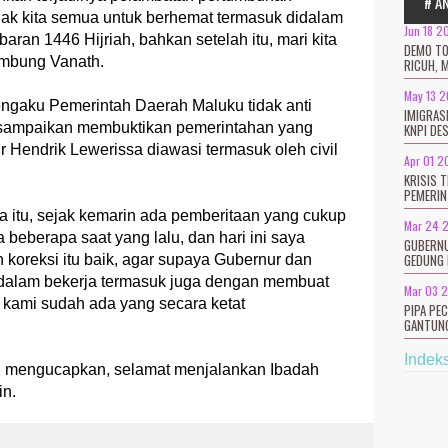
# A
ajak kita semua untuk berhemat termasuk didalam
Jun 18 2
an 1446 Hijriah, bahkan setelah itu, mari kita
DEMO TO
ambung Vanath.
RICUH, 
May 13 
engaku Pemerintah Daerah Maluku tidak anti
IMIGRAS
g disampaikan membuktikan pemerintahan yang
KNPI DE
 Hendrik Lewerissa diawasi termasuk oleh civil
Apr 01 2
KRISIS 
PEMERIN
ena itu, sejak kemarin ada pemberitaan yang cukup
Mar 24 
beberapa saat yang lalu, dan hari ini saya
GUBERNU
GEDUNG 
an koreksi itu baik, agar supaya Gubernur dan
di dalam bekerja termasuk juga dengan membuat
Mar 03 
 kami sudah ada yang secara ketat
PIPA PE
GANTUNG
Indek
 mengucapkan, selamat menjalankan Ibadah
in.