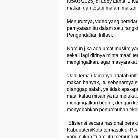
(05/03/2025) di Loby Lantai 2 K
makan dan tetapi malam makan 
Menurutnya, video yang beredar
pernyataan itu dalam satu rangk
Pengendalian Inflasi.
Namun jika ada umat muslim yan
sekali lagi dirinya minta maaf, t
mengingatkan, agar masyarakat 
“Jadi tema utamanya adalah infl
makan banyak, itu sebenarnya se
dianggap salah, ya tidak apa-a
maaf kalau misalnya itu melukai, 
mengingatkan begini, dengan kebi
menyebabkan pertumbuhan ekono
“Efisiensi secara nasional beraki
Kabupaten/Kota termasuk di Pem
yang cukup tajam, itu memungki