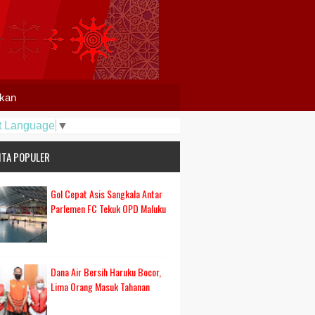
ikan
t Language
▼
ITA POPULER
Gol Cepat Asis Sangkala Antar
Parlemen FC Tekuk OPD Maluku
Dana Air Bersih Haruku Bocor,
Lima Orang Masuk Tahanan