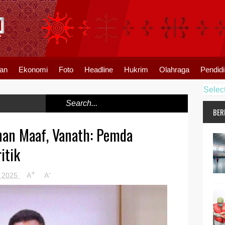
an
Ekonomi
Foto
Headline
Hukrim
Olahraga
Pendid
Selec
BER
an Maaf, Vanath: Pemda
itik
+
-
, 2025
A
A