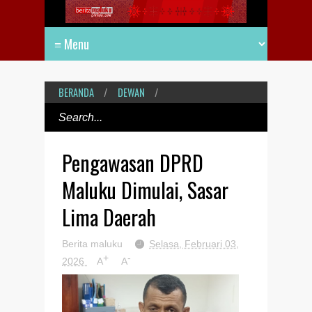
BERANDA
/
DEWAN
/
Pengawasan DPRD
Maluku Dimulai, Sasar
Lima Daerah
Berita maluku
Selasa, Februari 03,
+
-
2026
A
A