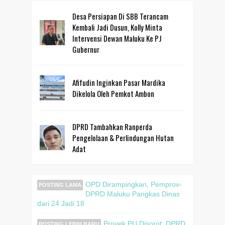
Desa Persiapan Di SBB Terancam
Kembali Jadi Dusun, Kolly Minta
Intervensi Dewan Maluku Ke PJ
Gubernur
Afifudin Inginkan Pasar Mardika
Dikelola Oleh Pemkot Ambon
DPRD Tambahkan Ranperda
Pengelolaan & Perlindungan Hutan
Adat
OPD Dirampingkan, Pemprov-
POSTING LAMA
DPRD Maluku Pangkas Dinas
dari 24 Jadi 18
Proyek PU Disorot, DPRD
POSTING LEBIH BARU