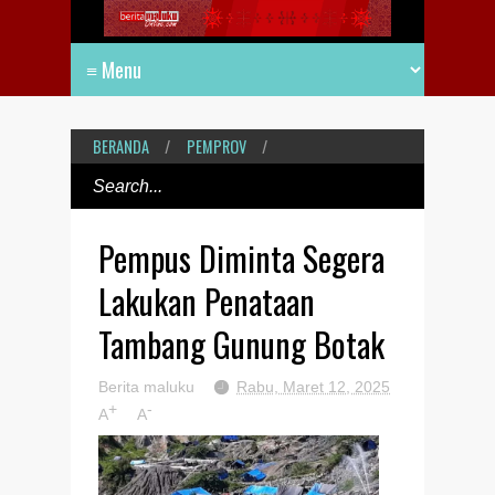
BERANDA
/
PEMPROV
/
Pempus Diminta Segera
Lakukan Penataan
Tambang Gunung Botak
Berita maluku
Rabu, Maret 12, 2025
+
-
A
A